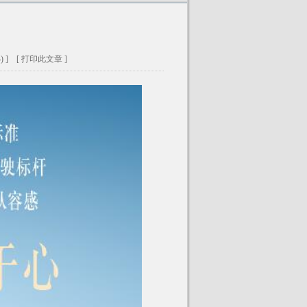
小
) ]
[ 打印此文章 ]