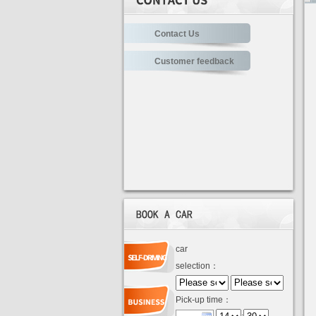
Contact Us
Customer feedback
car
selection：
Pick-up time：