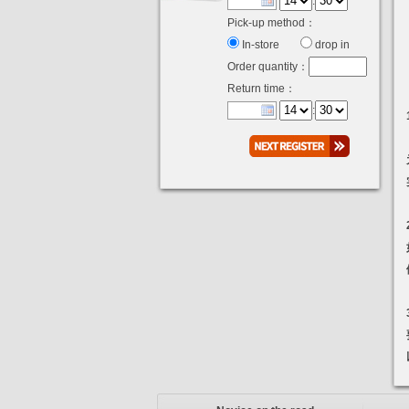
:
Pick-up method：
In-store
drop in
Order quantity：
Return time：
: