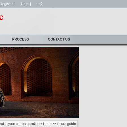
Register
|
Help
|
中文
PROCESS
CONTACT US
at is your current location：
Home
>> return guide